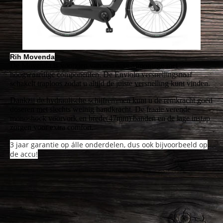
Rih Movenda
De Movenda is voorzien van een luxe afmontage met
hoogwaardige componenten. De Enviolo versnellingsnaaf
schakelt traploos zodat u altijd de juiste versnelling kunt vinden.
Dankzij de hydraulische schijfremmen kunt u de remkracht goed
doseren met slechts weinig handkracht. De fraaie verende
monoshock voorvork en brede(47mm) banden en de lage instap
zorgen voor extra comfort.
3 jaar garantie op álle onderdelen, dus ook bijvoorbeeld op
de accu!