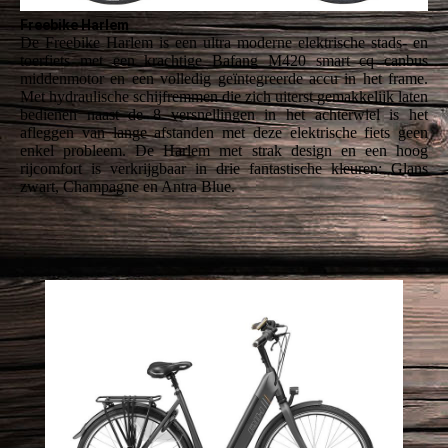
Freebike Harlem
De Freebike Harlem is een ultra moderne elektrische stads- en
toerfiets met een krachtige Bafang M420 smart cq canbus
middenmotor en een volledig geïntegreerde accu in het frame.
Met hydraulische schijfremmen die zich uiterst gemakkelijk laten
bedienen naast de 8 versnellingen in het achterwiel is het
afleggen van lange afstanden met deze elektrische fiets geen
enkel probleem. De Harlem met strak design en een hoog
rijcomfort is verkrijgbaar in drie fantastische kleuren: Glans
zwart, Champagne en Antra Blue.